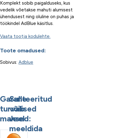
Komplekt sobib paigalduseks, kus
vedelik võetakse mahuti alumisest
ühendusest ning oluline on puhas ja
töökindel AdBlue käsitlus.
Vaata tootja kodulehte.
Toote omadused:
Sobivus:
Adblue
Garanteeritud
Sulle
turvalised
võib
maksed:
veel
meeldida