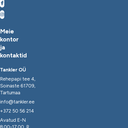
Meie
kontor
ja
kontaktid
Tankler OÜ
Rehepapi tee 4,
Soinaste 61709,
Tartumaa
info@tankler.ee
+372 50 56 214
Avatud E-N
8.00-17.00, R