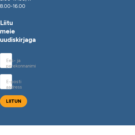
8.00-16.00
Liitu
meie
uudiskirjaga
Ees- ja
perekonnanimi
E-posti
aadress