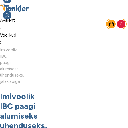
Avaleht
0
Voolikud
Imivoolik
IBC
paagi
alumiseks
ühenduseks,
jalaklapiga
Imivoolik
IBC paagi
alumiseks
ühenduseks,