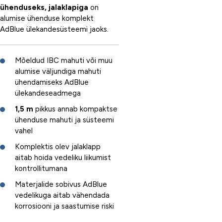
ühenduseks, jalaklapiga
on
alumise ühenduse komplekt
AdBlue ülekandesüsteemi jaoks.
Mõeldud IBC mahuti või muu
alumise väljundiga mahuti
ühendamiseks AdBlue
ülekandeseadmega
1,5 m
pikkus annab kompaktse
ühenduse mahuti ja süsteemi
vahel
Komplektis olev jalaklapp
aitab hoida vedeliku liikumist
kontrollitumana
Materjalide sobivus AdBlue
vedelikuga aitab vähendada
korrosiooni ja saastumise riski