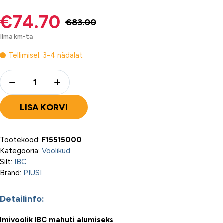
€
74.70
€
83.00
Algne
Praegune
Ilma km-ta
hind
hind
Tellimisel: 3-4 nädalat
oli:
on:
Quantity
€83.00€102.92.
€74.70€92.63.
LISA KORVI
Tootekood:
F15515000
Kategooria:
Voolikud
Silt:
IBC
Bränd:
PIUSI
Detailinfo:
Imivoolik IBC mahuti alumiseks