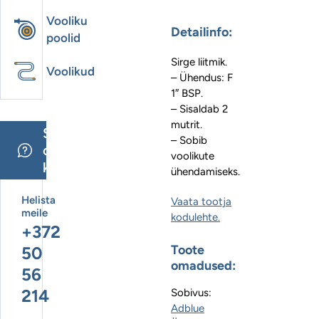
Vooliku
Detailinfo:
poolid
Sirge liitmik.
Voolikud
– Ühendus: F
1″ BSP.
– Sisaldab 2
mutrit.
Sul
– Sobib
on
voolikute
küsimus?
ühendamiseks.
Helista
Vaata tootja
meile
kodulehte.
+372
Toote
50
omadused:
56
214
Sobivus:
Adblue