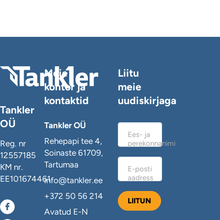
Meie
Liitu
kontor ja
meie
kontaktid
uudiskirjaga
Tankler
OÜ
Tankler OÜ
Ees- ja
Rehepapi tee 4,
Reg. nr
perekonnanimi
Soinaste 61709,
12557185
Tartumaa
KM nr.
E-posti
aadress
EE101674461
info@tankler.ee
+372 50 56 214
Avatud E-N