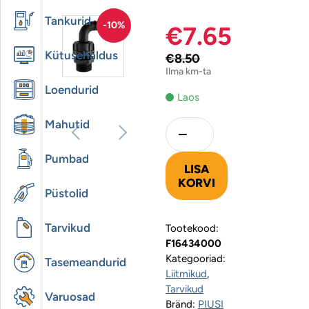
Tankurid
-10%
€
7.65
Algne
Praegune
Kütusehaldus
€
8.50
Ilma km-ta
hind
hind
Loendurid
Laos
oli:
on:
Mahutid
Quantity
€8.50€10.54
€7.65€9.49.
Pumbad
LISA
KORVI
Püstolid
Tarvikud
Tootekood:
F16434000
Kategooriad:
Tasemeandurid
Liitmikud
,
Tarvikud
Varuosad
Bränd:
PIUSI