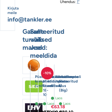
Ühendus:
1"
Kirjuta
meile
info@tankler.ee
Garanteeritud
Sulle
turvalised
võib
maksed:
veel
meeldida
-10%
Püstolihoidiku
Hüdraulikakeermete
Suzzarablue
Voolikupooli
komplekt
tihenduspasta
imitoru
fikseeritud
(unifitseeritud)
Loxeal
56×4
alus
18-
(Big)
10
Laos
Laos
Laos
Laos
€
63.18