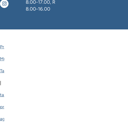
8.00-17.00, R
8.00-16.00
Privaatsuspoliitika
Müügitingimused
Tarnetingimused
|
tankler.ee
provan.ee
agripartner.ee